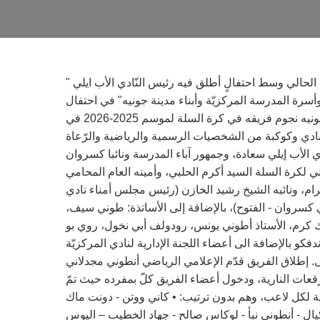
" المركزيّة – جونيه تستقبل نجوم فريقها في كرة السلة للموسم الحالي وسط احتفالٍ أطلق فيه رئيس النّادي الأب ايلي
ة المدرسة المركزيّة وأبناء مدينة جونيه" في احتفال
رياضي وجماهيري حاشد، استقبل نادي المدرسة المركزيّة – جونيه نجوم فريقه في كرة السلة لموسم 2025-2026 في
ادي وكوكبة من الشخصيات الرسمية والرياضية والرّعاة
 الأب إيلي سعادة، وجمهور آباء المدرسة ونائبا كسروان
اني لكرة السلة السيد أكرم الحلبي، وأمينه العام المحامي
م، ونائبه الشيخ رشيد الخازن (رئيس مجلس أمناء نادي
كسروان - الفتوح)، بالإضافة إلى الأساتذة: طوني سيف،
ك كرم، الأستاذ أطوني يونس، رودولف أبي نخول، روي بو
بالإضافة الى أعضاء اللجنة الإدارية لنادي المركزيّة
ى. إطلاق الفريق قدّم الإعلامي الرياضي أنطوني مجدلاني
قعات النارية، ودخول أعضاء الفريق كلّ بمفرده حيث تمّ
ة لكل لاعب، وهم بدون ترتيب: • كاني ووتن - دونت ماك
يال - أنطوني نبأ - لوكاس صالح - جهاد الخطيب – اليوس