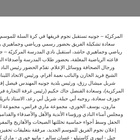
سعادة تشكيلة الفريق بحضور رسمي ورياضي وجماهيري وأسر
قاعته الرياضية المغلقة، بحضور طلاب المدرسة وأصدقاء الن
ورجال الصحافة ووسائل الإعلام. تقدّم الحضور رئيس النادي
الشيخ فريد الخازن والنائب نعمة أفرام، ورئيس الاتحاد اللبن
شربل ميشال رزق، ورئيس بلدية جونيه المهندس فيصل إفرا
المركزية)، وسعادة القنصل جاك حكيم (رئيس غرفة التجارة في 
جوزف سعادة، روجيه أبي حبلة، شربل أبي رعد، الاستاذ باتري
مارون، يوسف الخوري، مجموعة ماري فرانس، مجموعة اندفكو 
ومجلس أمناء النادي ورؤساء الأندية والأهل والأصدقاء والقدام
الحفل وسط أجواء حماسية تخللتها الصيحات والأهازيج والمفر
إعلان نجوم الفريق للموسم الجديد، مرفقة بتعليقات تحفيزي
جيل - انيوري كاستيلو - غسان سالم - ماتيو خوري - مارك ك