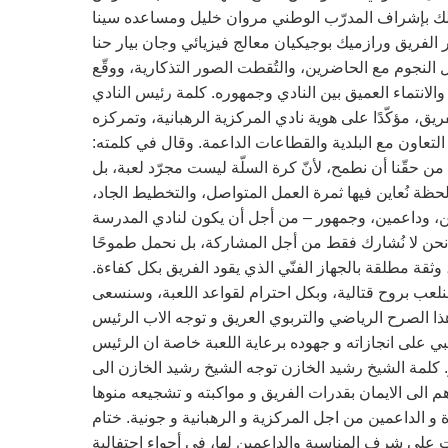
لك بإشراف المدرّب الوطني مروان خليل ومساعده سينا
 الفريق ورازميك بوجيكيان معالج فيزيائي وجان بيار حنا
 النجوم مع الحاضرين، والتُقطت الصور التذكارية، ووقّع
لانتماء العميق بين النادي وجمهوره. كلمة رئيس النادي
ريق، مؤكّدًا على هوية نادي المركزية الرهبانية، وتمركزه
تعاون مع البلدية والقطاعات الداعمة. وقال في كلمته:
ن حقّنا أن نطمح، لأنّ كرة السلّة ليست مجرّد لعبة، بل
لحظة نُعاين فيها ثمرة العمل المتواصل، والتخطيط الجاد،
بين، وداعمين، وجمهور – من أجل أن يكون لنادي المدرسة
. نحن لا نُشارك فقط من أجل المشاركة، بل نحمل طموحًا
، وثقة مطلقة بالجهاز الفنّي الذي يقود الفريق بكل كفاءة.
ا سنلعب بروح قتالية، وبكل احترام لقواعد اللعبة، وسنسعى
ذا الصرح الرياضي والتربوي العريق و توجه الاب الرئيس
لبي على انجازاته و جهوده برعاية اللعبة خاصة ان الرئيس
. كلمة الشيخ رشيد الخازن توجه الشيخ رشيد الخازن الى
 الى الايمان بقدرات الفريق و مواكبته و تشجيعه منوها
و الداعمين من اجل المركزية و الرهبانية و جونية. ختام
ت على شرف المناسبة والداعمين لها، في أجواء احتفالية