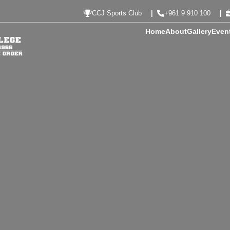
CCJ Sports Club
+961 9 910 100
Home
About
Gallery
Even