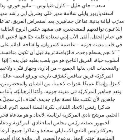
سعد – جاي خليل – كارل فنيانوس – ماتيو خوري. وذ
اسفندياربور وايلي سلامة مدير فنّي وشربل ابي راشد مدير
مدرّب لياقة بدنية. تفاعل جماهيري بعد استعراض الفريق، تفاعل
اللاعبون تواقيعهم للمشجعين، في مشهد عكس الروح العائلية وا
في ختام الحفل، ألقى الأب إيلي سعادة كلمة حيّا فيها لاعبي الف
في قلب مدينة جونيه – عاصمة كسروان، وانفتاحه الدائم على ال
" "لا نجم يسطع وحده، فالرّياضة تربية قبل أن تكون منافسة. م
أسلوب حياة. الفريق الناجح هو من يلعب بقلبه قبل يده." إنها 
والتضحيات التي بذلها الجميع – من إدارة، وجهاز فنّي، ولاع
المركزيّة فريق منافس يُشرّف تاريخه ويرفع اسمه عاليًا
كبيرًا، وإيمانًا عميقًا بقدرات لاعبينا، من الشبان والمخضرمين
ونعد جماهير المركزيّة في مدينة جونيه، وأمّنا الرهبانيّة، بأنن
جاهدين لأن نكتب معًا قصة نجاح جديدة، تُضاف إلى سجلّ ه
شاكرا رئيس الاتحاد اللبناني لكرة السلة السيد اكرم الح
الحلبي مرشح نادي المركزية لرئاسة الاتحاد و هو مدعاة فخر
الجمهور بصفته رئيس مجلس امناء نادي المركزية و دعاهم
بحركة رئيس النادي الاب ايلي سعادة و شاكرا جميع الرعاة 
المناسبة اختتم الحفل بدعوة الحضور إلى مائدة غذاء أقيم