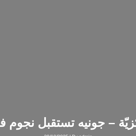
زيّة – جونيه تستقبل نجوم فر